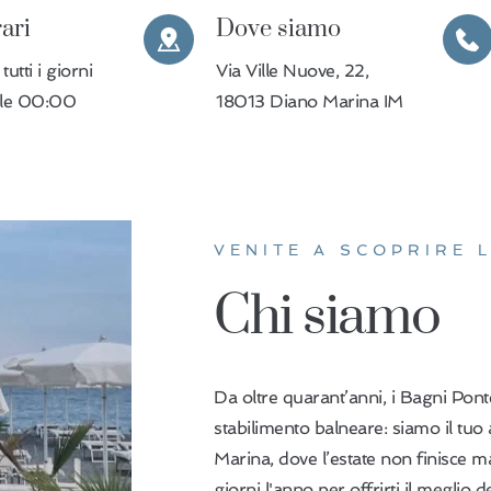
rari
Dove siamo
utti i giorni
Via Ville Nuove, 22,
lle 00:00
18013 Diano Marina IM
VENITE A SCOPRIRE 
Chi siamo
Da oltre quarant’anni, i Bagni Pon
stabilimento balneare: siamo il tuo
Marina, dove l’estate non finisce 
giorni l'anno per offrirti il meglio d