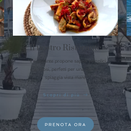
Il nostro Ristorante
“Il ristorante propone sapori semplici
e gustosi, perfetti per una pausa in
spiaggia vista mare.”
Scopri di più
PRENOTA ORA