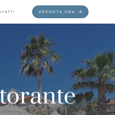
PRENOTA ORA
NTATTI
storante