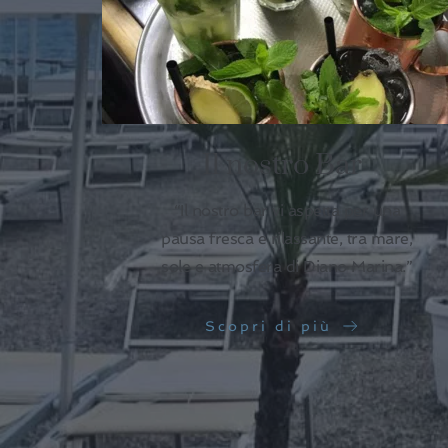
Il nostro Bar
“Il nostro bar vi aspetta per una
pausa fresca e rilassante, tra mare,
sole e atmosfera di Diano Marina.”
Scopri di più