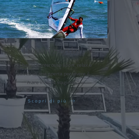
I nostri Servizi
“Ai bagni ponterosso sport, relax e
attività all’aria aperta per vivere il
mare in ogni stagione.”
Scopri di più