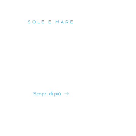
La nostra spiaggia
SOLE E MARE
“Una spiaggia curata e
accogliente, dove mare, relax
e buon servizio si incontrano
per rendere unica ogni
giornata.”
Scopri di più